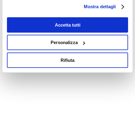
Mostra dettagli
Contattaci
Accetta tutti
Personalizza
Rifiuta
Telefono
051 323842
Email
amministrazione@roma-srl.net